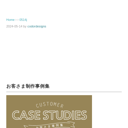
Home
› ›
0514j
2024-05-14
by
codordesigns
お客さま制作事例集