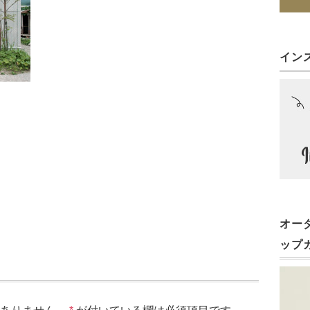
イン
オー
ップ