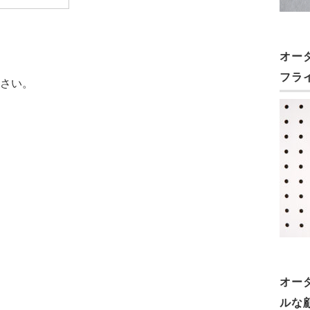
オー
フラ
さい。
オー
ルな