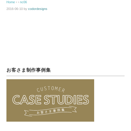
Home
› ›
nc06
2016-06-10
by
codordesigns
お客さま制作事例集