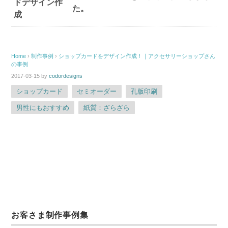
た。
Home
›
制作事例
›
ショップカードをデザイン作成！｜アクセサリーショップさん
の事例
2017-03-15
by
codordesigns
ショップカード
セミオーダー
孔版印刷
男性にもおすすめ
紙質：ざらざら
お客さま制作事例集