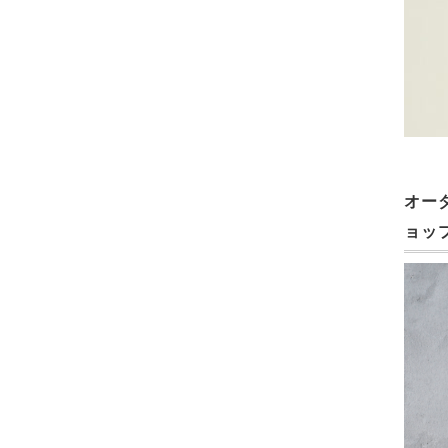
オー
ョッ