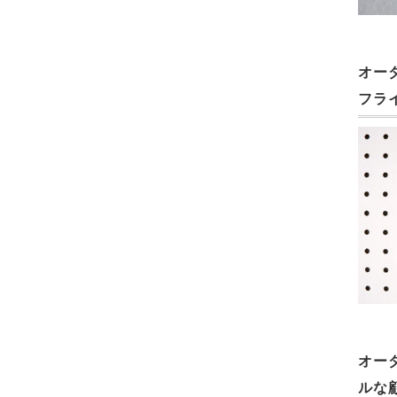
オー
フラ
オー
ルな