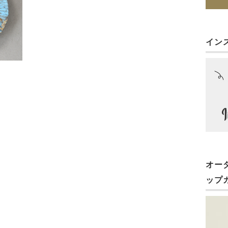
イン
オー
ップ