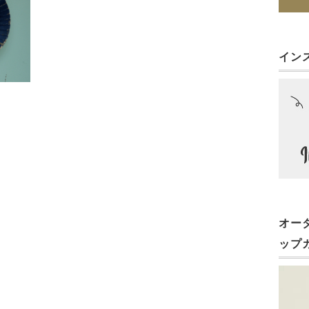
イン
オー
ップ