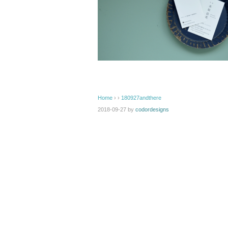
Home
› ›
180927andthere
2018-09-27
by
codordesigns