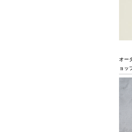
オー
ョッ