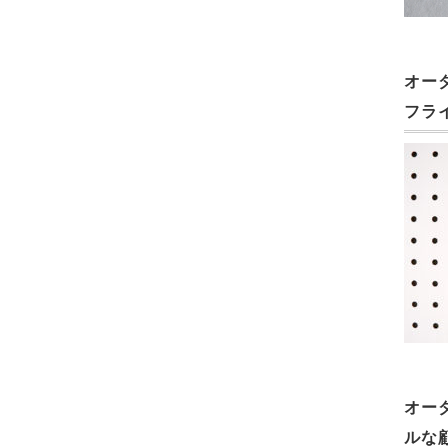
オー
フラ
オー
ルな