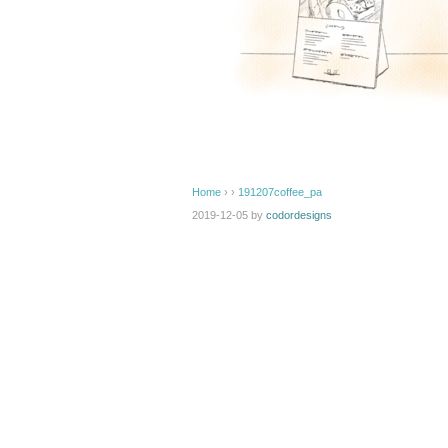
Home
› ›
191207coffee_pa
2019-12-05
by
codordesigns