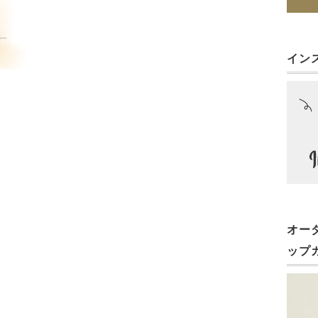
イン
オー
ップ