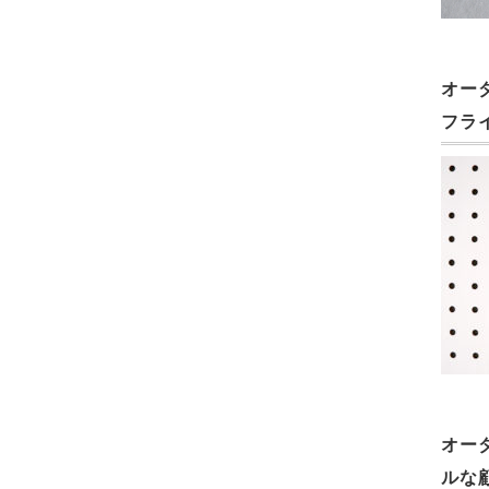
オー
フラ
オー
ルな