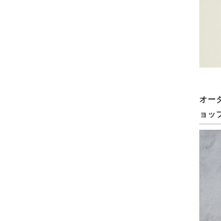
オー
ョッ