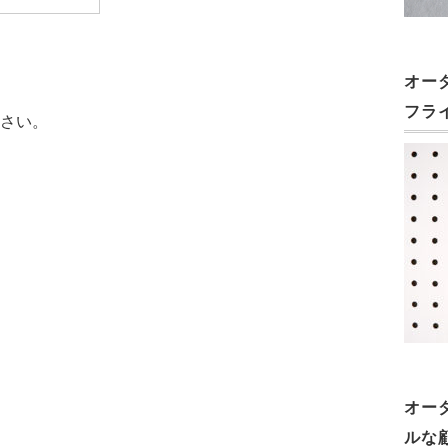
オー
フラ
さい。
オー
ルな