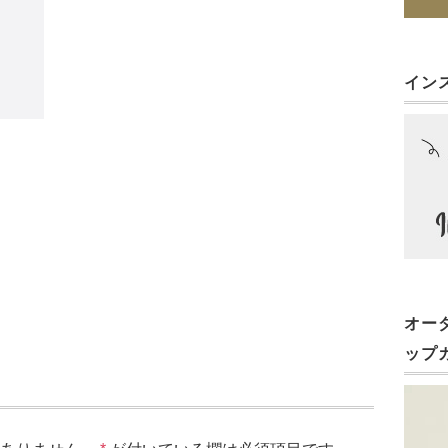
イン
オー
ップ