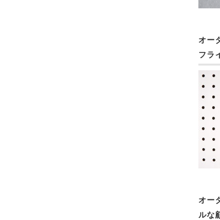
オー
フラ
オー
ルな