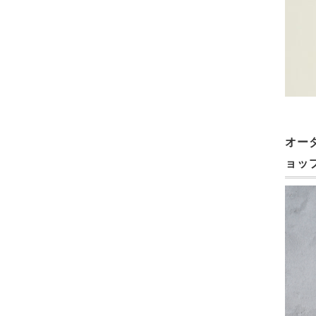
オー
ョッ