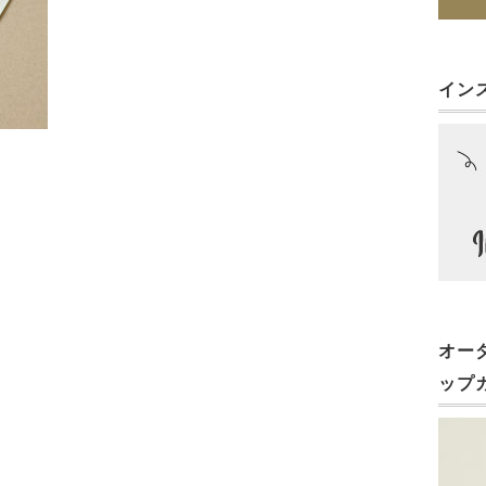
イン
オー
ップ