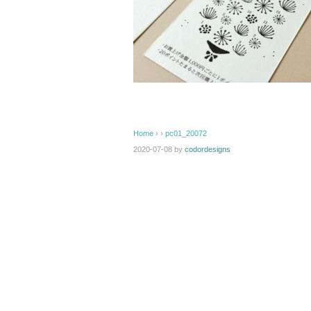
Home
› ›
pc01_20072
2020-07-08
by
codordesigns