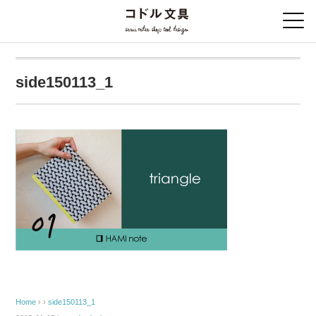
side150113_1
Home
› ›
side150113_1