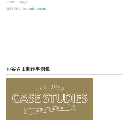
Home
› ›
wp_01
2016-06-14
by
codordesigns
お客さま制作事例集